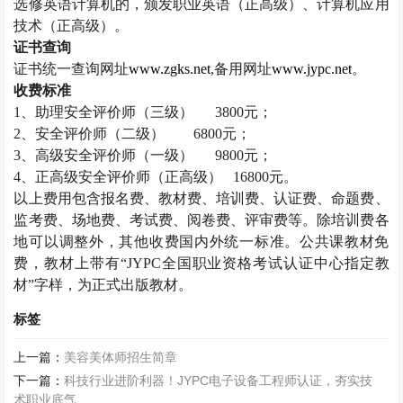
选修英语计算机的，颁发职业英语（正高级）、计算机应用
技术（正高级）。
证书查询
证书统一查询网址
www.zgks.net
,
备用网址
www.jypc.net
。
收费标准
1
、助理安全评价师（三级）
3800
元；
2
、安全评价师（二级）
6800
元；
3
、高级安全评价师（一级）
9800
元；
4
、正高级安全评价师（正高级）
16800
元。
以上费用包含报名费、教材费、培训费、认证费、命题费、
监考费、场地费、考试费、阅卷费、评审费等。除培训费各
地可以调整外，其他收费国内外统一标准。公共课教材免
费，教材上带有“
JYPC
全国职业资格考试认证中心指定教
材”字样，为正式出版教材。
标签
上一篇：
美容美体师招生简章
下一篇：
科技行业进阶利器！JYPC电子设备工程师认证，夯实技
术职业底气