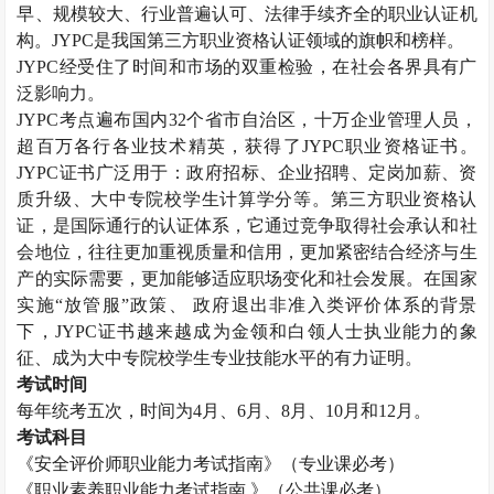
早、规模较大、行业普遍认可、法律手续齐全的职业认证机
构。
JYPC
是我国第三方职业资格认证领域的旗帜和榜样。
JYPC
经受住了时间和市场的双重检验，在社会各界具有广
泛影响力。
JYPC
考点遍布国内
32
个省市自治区，十万企业管理人员，
超百万各行各业技术精英，获得了
JYPC
职业资格证书。
JYPC
证书广泛用于：政府招标、企业招聘、定岗加薪、资
质升级、大中专院校学生计算学分等。第三方职业资格认
证，是国际通行的认证体系，它通过竞争取得社会承认和社
会地位，往往更加重视质量和信用，更加紧密结合经济与生
产的实际需要，更加能够适应职场变化和社会发展。在国家
实施“放管服”政策、 政府退出非准入类评价体系的背景
下，
JYPC
证书越来越成为金领和白领人士执业能力的象
征、成为大中专院校学生专业技能水平的有力证明。
考试时间
每年统考五次，时间为
4
月、
6
月、
8
月、
10
月和
12
月。
考试科目
《安全评价师职业能力考试指南》（专业课必考）
《职业素养职业能力考试指南 》（公共课必考）