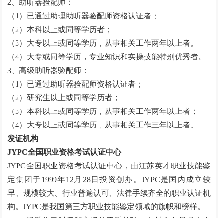
2
、助听器验配师：
（
1
）已通过助理助听器验配师资格认证者；
（
2
）本科以上或同等学历者；
（
3
）大专以上或同等学历，从事相关工作两年以上者。
（
4
）大专或同等学历，专业知识和实操技能特别优秀者。
3
、高级助听器验配师：
（
1
）已通过助听器验配师资格认证者；
（
2
）研究生以上或同等学历者；
（
3
）本科以上或同等学历，从事相关工作两年以上者；
（
4
）大专以上或同等学历，从事相关工作三年以上者。
发证机构
JYPC
全国职业资格考试认证中心
JYPC
全国职业资格考试认证中心，由江苏英才职业技能鉴
定集团于
1999
年
12
月
28
日投资创办。
JYPC
是国内成立较
早、规模较大、行业普遍认可、法律手续齐全的职业认证机
构。
JYPC
是我国第三方职业技能鉴定领域的旗帜和榜样。