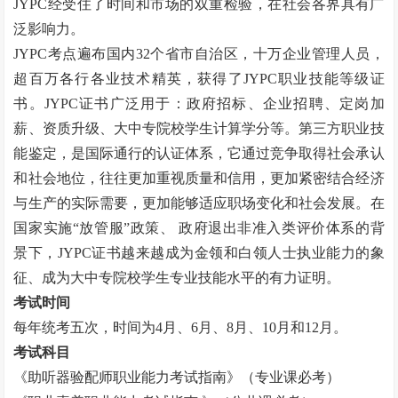
JYPC
经受住了时间和市场的双重检验，在社会各界具有广
泛影响力。
JYPC
考点遍布国内
32
个省市自治区，十万企业管理人员，
超百万各行各业技术精英，获得了
JYPC
职业技能等级证
书。
JYPC
证书广泛用于：政府招标、企业招聘、定岗加
薪、资质升级、大中专院校学生计算学分等。第三方职业技
能鉴定，是国际通行的认证体系，它通过竞争取得社会承认
和社会地位，往往更加重视质量和信用，更加紧密结合经济
与生产的实际需要，更加能够适应职场变化和社会发展。在
国家实施“放管服”政策、 政府退出非准入类评价体系的背
景下，
JYPC
证书越来越成为金领和白领人士执业能力的象
征、成为大中专院校学生专业技能水平的有力证明。
考试时间
每年统考五次，时间为
4
月、
6
月、
8
月、
10
月和
12
月。
考试科目
《助听器验配师职业能力考试指南》（专业课必考）