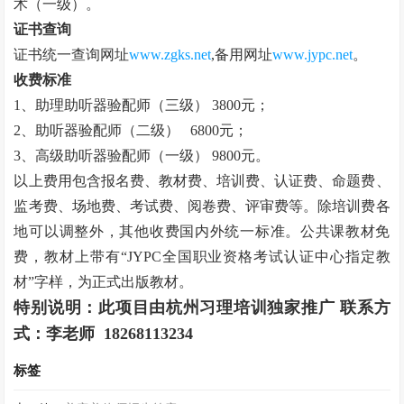
术（一级）。
证书查询
证书统一查询网址
www.zgks.net
,
备用网址
www.jypc.net
。
收费标准
1
、助理助听器验配师（三级）
3800
元；
2
、助听器验配师（二级）
6800
元；
3
、高级助听器验配师（一级）
9800
元。
以上费用包含报名费、教材费、培训费、认证费、命题费、
监考费、场地费、考试费、阅卷费、评审费等。除培训费各
地可以调整外，其他收费国内外统一标准。公共课教材免
费，教材上带有“
JYPC
全国职业资格考试认证中心指定教
材”字样，为正式出版教材。
特别说明：此项目由杭州习理培训独家推广 联系方
式：李老师
18268113234
标签