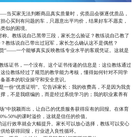
”——当买家无法判断商品真实质量时，劣质品会驱逐优质品，
家担心买到有问题的车，只愿意出平均价，结果好车不愿卖，
临类似的困境。
对称。教练说自己黑带三段，家长怎么验证？教练说自己教了
子？教练说自己带出过冠军，家长怎么确认这不是偶然？
通货”——一个能够真实反映教练专业水平的客观凭证。这就是
拳道教练证书，一个没有。这个证书传递的信息是：这位教练通过
；这位教练经过了规范的教学能力考核，懂得如何针对不同学
具备基本的职业操守和安全意识。
书是一份“优质证明”。它告诉家长：我的收费高，不是因为我贪
支撑，不是我瞎编的，而是经过系统学习的；我的职业素养有
市场”中脱颖而出，让自己的优质服务获得应有的回报。在体育
0%-50%的课时溢价，这就是信任的价值。
的运行效率就会大幅提升。家长可以放心选择，教练可以安心
质供给获得回报，行业进入良性循环。