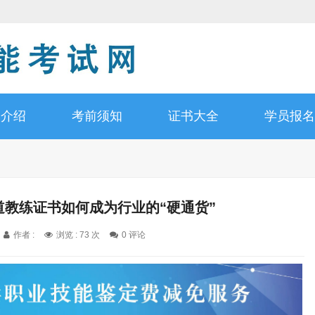
书介绍
考前须知
证书大全
学员报名
道教练证书如何成为行业的“硬通货”
作者 :
浏览 : 73 次
0 评论