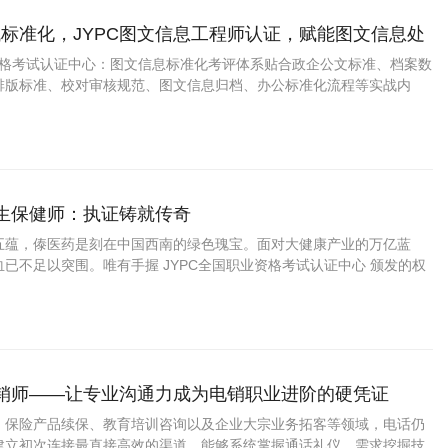
标准化，JYPC图文信息工程师认证，赋能图文信息处
进阶
业资格考试认证中心：图文信息标准化考评体系贴合政企公文标准、档案数
排版标准、校对审核规范、图文信息归档、办公标准化流程等实战内
，学完直接适配行政办公、档案文职工作。证书官方可查、全国通用，
升、档案项目配套、学分认定等
养生保健师：执证铸就传奇
五蕴，傣医药是刻在中国西南的绿色瑰宝。面对大健康产业的万亿蓝
已不足以突围。唯有手握 JYPC全国职业资格考试认证中心 颁发的权
暖雅”“阿雅”的技艺长河中，获得职业的尊严与未来的通途。
营销师——让专业沟通力成为电销职业进阶的硬凭证
、保险产品续保、教育培训咨询以及企业大宗业务拓客等领域，电话仍
建立初次连接最直接高效的渠道。能够系统掌握通话礼仪、需求挖掘技