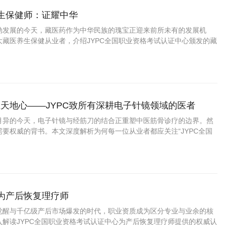
养生保健师：证耀中华
勃发展的今天，藏医药作为中华民族的瑰宝正迎来前所未有的发展机
大藏医养生保健从业者，介绍JYPC全国职业资格考试认证中心颁发的藏
书，帮助您在职业发展中把握先机、实现价值。
天地心——JYPC致所有深耕电子针镜领域的医者
月异的今天，电子针镜与经筋刀的结合正重塑中医筋骨诊疗的边界。然
要权威的背书。本文深度解析为何每一位从业者都应关注“JYPC全国
中心”推出的“电子针镜经筋刀职业医师
成为产后恢复理疗师
觉醒与千亿级产后市场爆发的时代，职业资质成为区分专业与业余的核
入解读JYPC全国职业资格考试认证中心为产后恢复理疗师提供的权威认