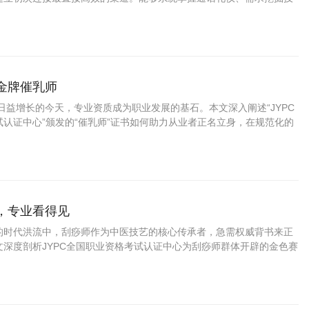
客户跟进方法的专业人员，在呼叫中心、银行信用卡中心、保险公司电
的客户开发团队中备受重视。
做金牌催乳师
益增长的今天，专业资质成为职业发展的基石。本文深入阐述“JYPC
认证中心”颁发的“催乳师”证书如何助力从业者正名立身，在规范化的
机遇，成就可靠的专业价值。
师，专业看得见
的时代洪流中，刮痧师作为中医技艺的核心传承者，急需权威背书来正
文深度剖析JYPC全国职业资格考试认证中心为刮痧师群体开辟的金色赛
岗如何让JYPC刮痧师在康养蓝海中建立专业壁垒，实现从体力劳动者向
转身。