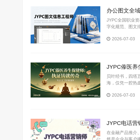
办公图文全域
理人才规范
JYPC全国职
字化规范、图文
容，实用性极强
2026-07-03
适用于求职、晋
JYPC傣医
贝叶经书，四塔
海，仅凭一腔热血
威证书，才能在“
2026-07-03
JYPC电话
在金融产品推介
然是企业与客户