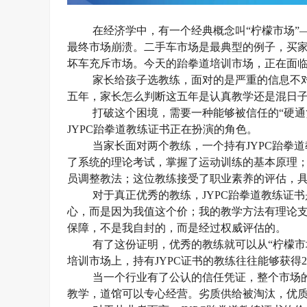
在经济学中，有一个经典概念叫
“柠檬市场
最终市场崩溃。二手车市场是最典型的例子，买
坏车充斥市场。今天的跆拳道培训市场，正在面
家长给孩子选教练，面对的是严重的信息不
五年，家长怎么判断这五年是认真教学还是混日
打破这个困境，需要一种能够被信任的
“硬
JYPC跆拳道教练证书正在扮演的角色。
当家长面对两个教练，一个持有
JYPC跆
了系统的理论考试，掌握了运动训练的基本原理
员调整教法；这位教练接受了职业素养的评估，
对于真正优秀的教练，
JYPC跆拳道教练证
心，而是因为我值这个价；我的教学方法有理论
保障，不是我自封的，而是经过权威评估的。
有了这份证明，优秀的教练就可以从
“柠檬
培训市场上，持有JYPC证书的教练往往能够获得2
当一个行业有了公认的信任凭证，整个市场
教学，道馆可以专心经营。劣质供给被淘汰，优