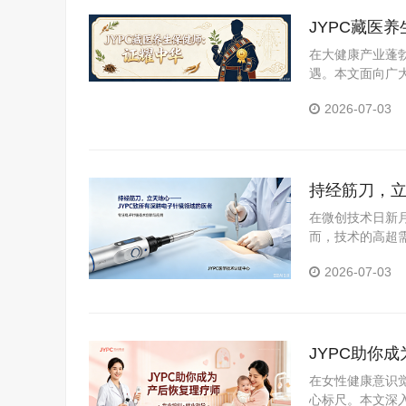
JYPC藏医
在大健康产业蓬
遇。本文面向广
医养生保健师证
2026-07-03
持经筋刀，立
在微创技术日新
而，技术的高超需
职业资格考试认证
2026-07-03
JYPC助你
在女性健康意识
心标尺。本文深