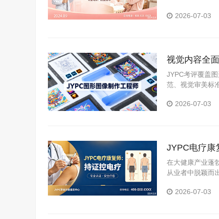
证体系，分析持
2026-07-03
视觉内容全面
职场硬资质
JYPC考评覆
范、视觉审美标
可核验、全国通
2026-07-03
JYPC电疗
在大健康产业蓬
从业者中脱颖而
证中心颁发的电
2026-07-03
展。