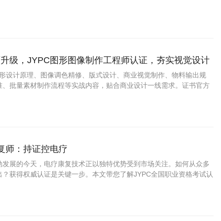
证上岗如何成为从业者赢得市场信任、提升职业竞争力的关键路径。
升级，JYPC图形图像制作工程师认证，夯实视觉设计
盖图形设计原理、图像调色精修、版式设计、商业视觉制作、物料输出规
准、批量素材制作流程等实战内容，贴合商业设计一线需求。证书官方
用，适配求职、接单、项目投标、学分认定。
康复师：持证控电疗
勃发展的今天，电疗康复技术正以独特优势受到市场关注。如何从众多
出？获得权威认证是关键一步。本文带您了解JYPC全国职业资格考试认
疗康复师证书为何成为行业优选，以及这一认证如何助力您的职业发