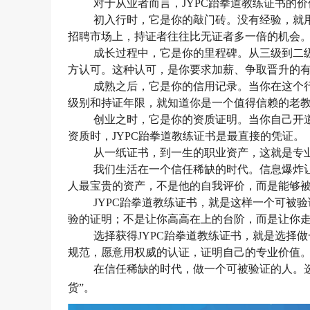
对于从业者而言，
JYPC跆拳道教练证书的
初入行时，它是你的敲门砖。没有经验，就
招聘市场上，持证者往往比无证者多一倍的机会
成长过程中，它是你的里程碑。从三级到二
方认可。这种认可，是你要求加薪、争取晋升的
成熟之后，它是你的信用记录。当你在这个
级别和持证年限，就知道你是一个值得信赖的老
创业之时，它是你的资质证明。当你自己开
资质时，
JYPC跆拳道教练证书是最直接的凭证。
从一纸证书，到一生的职业资产，这就是专
我们生活在一个信任稀缺的时代。信息爆炸
人最宝贵的资产，不是他的自我评价，而是能够
JYPC跆拳道教练证书，就是这样一个可被
验的证明；不是让你高高在上的台阶，而是让你
选择获得
JYPC跆拳道教练证书，就是选择
规范，愿意用权威的认证，证明自己的专业价值
在信任稀缺的时代，做一个可被验证的人。
货”。