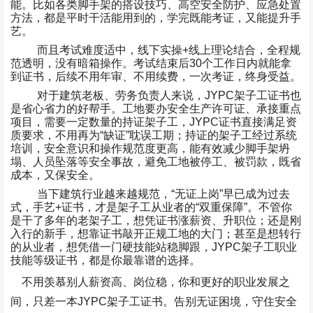
能。比如各类脚手架的搭设技巧、高空安全防护、应急处置
方法，都是平时干活能用到的，学完既能考证，又能提升手
艺。
而且考试难度适中，线下实操
+
线上理论结合，全程规
范透明，没有暗箱操作。考试结束后
30
个工作日内就能拿
到证书，后续不用年审、不用续费，一次考证，终身受益。
对于建筑老板、劳务负责人来说，
JYPC
架子工证书也
是省心省力的好帮手。工地要办安全生产许可证、承接重点
项目，需要一定数量的持证架子工，
JYPC
证书直接满足资
质要求，不用再为
“
缺证
”
耽误工期；持证的架子工经过系统
培训，安全意识和操作规范度更高，能有效减少脚手架坍
塌、人员坠落等安全事故，避免工地被停工、被罚款，既省
成本，又保安全。
当下建筑行业越来越规范，
“
无证上岗
”
早已成为过去
式，手艺
+
证书，才是架子工从业者的
“
双重保障
”
。不管你
是干了多年的老架子工，想凭证书涨薪资、升职位；还是刚
入行的新手，想靠证书敲开正规工地的大门；甚至是想转行
的从业者，想凭借一门硬技能站稳脚跟，
JYPC
架子工职业
技能等级证书，都是你最靠谱的选择。
不用羡慕别人薪资高、岗位稳，你和更好的职业发展之
间，只差一本
JYPC
架子工证书。告别无证困境，守住安全