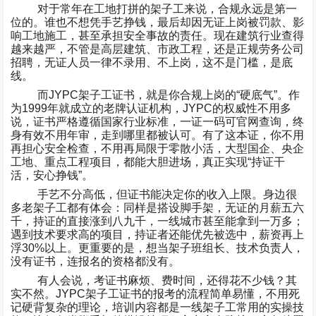
对于常年在工地打拼的架子工来说，合规永远是第一
位的。谁也不想凭手艺挣钱，最后却因无证上岗被罚款、影
响工地施工，甚至承担安全事故的责任。现在建筑行业查得
越来越严，不管是高层建筑、市政工程，还是正规劳务公司
招聘，无证人员一律不录用、不上岗，这不是门槛，是底
线。
而
JYPC
架子工证书，就是你合规上岗的
“
硬底气
”
。作
为
1999
年就成立的老牌认证机构，
JYPC
的权威性不用多
说，证书严格遵循国家行业标准，一证一码可官网查询，终
身有效不用年审，走到哪里都被认可。有了这本证，你不用
再担心安全检查，不用再局限于零散小活，大型国企、央企
工地、重点工程项目，都能大胆进场，真正实现
“
持证干
活，安心挣钱
”
。
手艺不分高低，但证书能决定你的收入上限。身边很
多老架子工都有体会：同样是搭设脚手架，无证的月薪五六
千，持证的直接涨到八九千，一线城市甚至能拿到一万多；
遇到技术要求高的项目，持证者还能优先被选中，薪资再上
浮
30%
以上。更重要的是，想当架子班组长、技术负责人，
没有证书，连报名的资格都没有。
有人会说，考证书麻烦、费时间，还得花不少钱？其
实不然。
JYPC
架子工证书的报考的流程简单易懂，不用死
记硬背复杂的理论，培训内容都是一线架子工常用的实操技