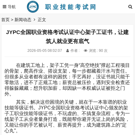
首页
>
新闻动态
正文
JYPC全国职业资格考试认证中心架子工证书，让建
筑人就业更有底气
2026-05-05 08:02:07
作者 :
浏览 : 90 次
在建筑工地上，架子工凭一身
“
高空绝技
”
撑起工程项目
的骨架，爬高作业、搭设支架，每一步都藏着汗水与责任。
但很多从业者都有这样的困扰：手艺再好，没证书就只能干
零散活，进不了正规工地；薪资总被压价，遇到安全检查还
得躲躲藏藏；想升职加薪，却因缺一本权威认证被拒之门
外。
其实，解决这些困境的关键，就在于一本靠谱的职业
技能等级证书。
JYPC
全国职业资格考试认证中心颁发的架
子工职业技能等级证书，不玩虚的、不搞复杂流程，专为一
线架子工从业者量身打造，既能帮你避开无证上岗的风险，
又能让你的手艺被认可、薪资再提升，成为建筑路上的
“
定
心丸
”
。