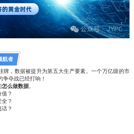
领航者
挂牌，数据被提升为第五大生产要素。一个万亿级的市
的争夺战已经打响！
问
怎么做数据
。
价值？
安全？
说话？