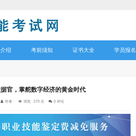
书介绍
考前须知
证书大全
学员报名
数据官，掌舵数字经济的黄金时代
作者 :
浏览 : 370 次
0 评论