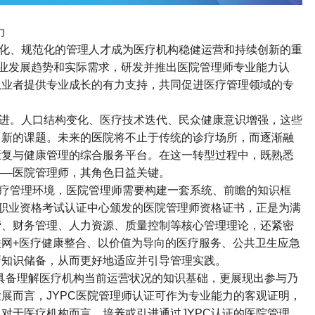
力
化、规范化的管理人才成为医疗机构稳健运营和持续创新的重
业发展趋势和实际需求，研发并推出医院管理师专业能力认
从业者提供专业成长的有力支持，共同促进医疗管理领域的专
进。人口结构变化、医疗技术迭代、民众健康意识增强，这些
了新的课题。未来的医院将不止于传统的诊疗场所，而逐渐融
康复与健康管理的综合服务平台。在这一转型过程中，既熟悉
——
医院管理师，其角色日益关键。
疗管理环境，医院管理师需要构建一套系统、前瞻的知识框
职业资格考试认证中心颁发的医院管理师资格证书，正是为满
营、财务管理、人力资源、质量控制等核心管理理论，还紧密
联网
+
医疗健康整合、以价值为导向的医疗服务、公共卫生应急
新知识储备，从而更好地适应并引导管理实践。
具备理解医疗机构当前运营状况的知识基础，更展现出参与乃
发展而言，
JYPC
医院管理师认证可作为专业能力的客观证明，
。对于医疗机构而言，培养或引进通过
JYPC
认证的医院管理