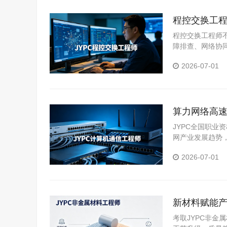
程控交换工程
程控交换工程师
障排查、网络协
立清晰职业标签
2026-07-01
提升岗位竞争力
算力网络高速
信技术能力
JYPC全国职业
网产业发展趋势
操。
2026-07-01
新材料赋能产
考取JYPC非