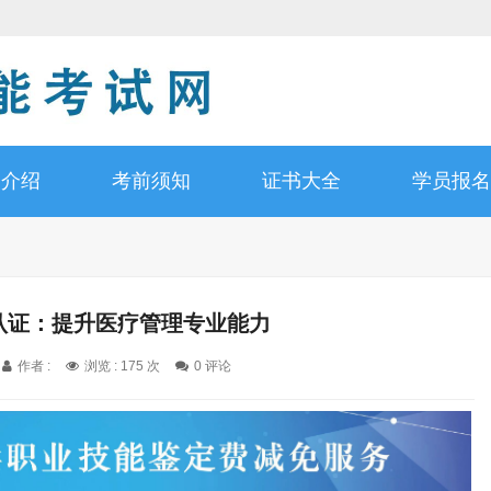
书介绍
考前须知
证书大全
学员报名
师认证：提升医疗管理专业能力
作者 :
浏览 : 175 次
0 评论