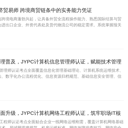
经济贸易师 跨境商贸链条中的实务能力凭证
与跨境电商蓬勃兴起，让具备外贸全流程操作能力、熟悉国际结算与贸
为进出口企业、外资代表处及货代物流公司的稳定需求。系统掌握报关
、INCOTERMS解释的实务型国贸人员正迎来较清晰的职业窗口期。
理普及，JYPC计算机信息管理师认证，赋能技术管理
信息管理师认证考点全面覆盖信息化管理基础理论、计算机系统运维技术、
法、数字化办公流程优化、信息资源归档规范、基础信息安全管理、信
辑等实用内容，精准适配政企单位、中小企业的数字化管理岗位需求，
管理思维提升。
面升级，JYPC计算机网络工程师认证，筑牢职场IT核
网络工程师认证考点全面贴合企业一线网络运维刚需，覆盖计算机网络基础
技术、局域网搭建规范、机房运维标准、网络故障排查技巧、网络安全