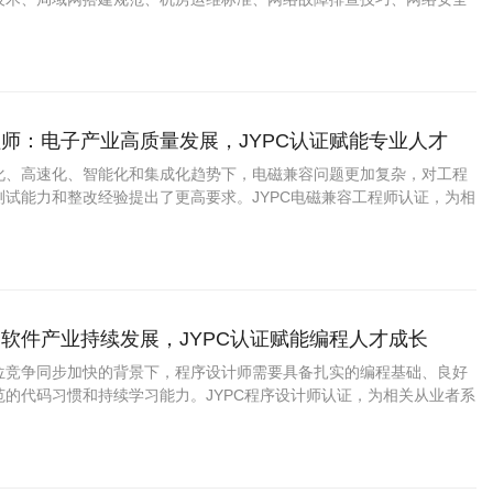
升级改造技术等实战内容，完全匹配当下企业网络搭建、运维、安全保
景，兼顾理论夯实与实操提升。
师：电子产业高质量发展，JYPC认证赋能专业人才
化、高速化、智能化和集成化趋势下，电磁兼容问题更加复杂，对工程
测试能力和整改经验提出了更高要求。JYPC电磁兼容工程师认证，为相
升专业能力、增强职业竞争力提供了积极支持。
软件产业持续发展，JYPC认证赋能编程人才成长
位竞争同步加快的背景下，程序设计师需要具备扎实的编程基础、良好
范的代码习惯和持续学习能力。JYPC程序设计师认证，为相关从业者系
、展示职业素养、实现职业进阶提供了积极支持。