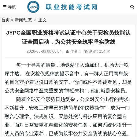
首页
>
新闻动态
正文
JYPC全国职业资格考试认证中心关于安检员技能认
证全面启动，为公共安全筑牢坚实防线
2026-05-03 08:00:04
作者 :
浏览 : 254 次
每一个寻常的清晨，地铁站里人流如织，机场大厅秩
序井然。
在安检仪规律的提示音中，有一群人正用鹰隼般
的目光守护着这份日常的安宁。他们或许不常被看见，却是
公共安全网络中至关重要的
“
神经末梢
”
，他们就是安检员。
随着全球安全形势日趋复杂，公众对安全出行的需求
不断提升，安检工作早已超越简单的
“
仪器操作
”
，成为一门
融合
心理学、法规知识、应急处突与科技应用的复合型专
业
。面对日益繁重和精细化的安检任务，如何系统化提升一
线人员的专业素养，已成为筑牢公共安全防线的核心命题。