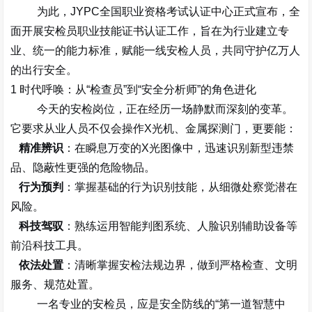
为此，
JYPC
全国职业资格考试认证中心正式宣布，全
面开展
安检员职业技能证书认证工作
，旨在为行业建立专
业、统一的能力标准，赋能一线安检人员，共同守护亿万人
的出行安全。
1
时代呼唤：从
“
检查员
”
到
“
安全分析师
”
的角色进化
今天的安检岗位，正在经历一场静默而深刻的变革。
它要求从业人员不仅会操作
X
光机、金属探测门，更要能：
精准辨识
：在瞬息万变的
X
光图像中，迅速识别新型违禁
品、隐蔽性更强的危险物品。
行为预判
：掌握基础的行为识别技能，从细微处察觉潜在
风险。
科技驾驭
：熟练运用智能判图系统、人脸识别辅助设备等
前沿科技工具。
依法处置
：清晰掌握安检法规边界，做到严格检查、文明
服务、规范处置。
一名专业的安检员，应是安全防线的
“
第一道智慧中