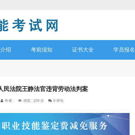
书介绍
考前须知
证书大全
学员报名
人民法院王静法官违背劳动法判案
作者 :
浏览 : 109 次
0 评论