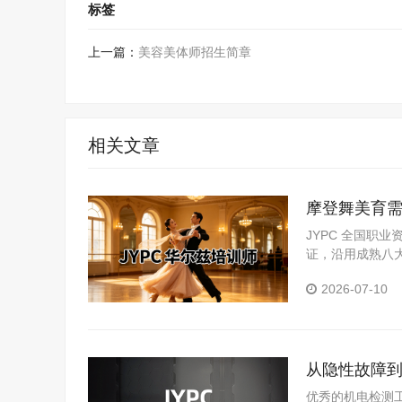
标签
上一篇：
美容美体师招生简章
相关文章
摩登舞美育需
资评价体系
JYPC 全国职
证，沿用成熟八
场实践积累。
2026-07-10
从隐性故障到
优秀的机电检测