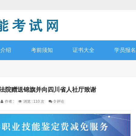
书介绍
考前须知
证书大全
学员报名
一法院赠送锦旗并向四川省人社厅致谢
作者 :
浏览 : 110 次
0 评论